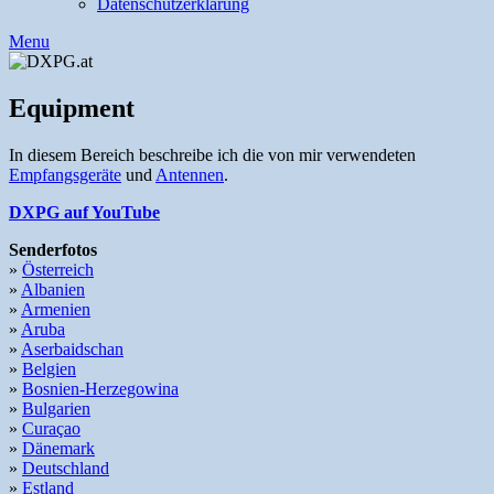
Datenschutzerklärung
Menu
Equipment
In diesem Bereich beschreibe ich die von mir verwendeten
Empfangsgeräte
und
Antennen
.
DXPG auf YouTube
Senderfotos
»
Österreich
»
Albanien
»
Armenien
»
Aruba
»
Aserbaidschan
»
Belgien
»
Bosnien-Herzegowina
»
Bulgarien
»
Curaçao
»
Dänemark
»
Deutschland
»
Estland