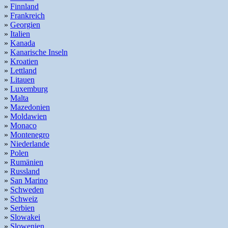
»
Finnland
»
Frankreich
»
Georgien
»
Italien
»
Kanada
»
Kanarische Inseln
»
Kroatien
»
Lettland
»
Litauen
»
Luxemburg
»
Malta
»
Mazedonien
»
Moldawien
»
Monaco
»
Montenegro
»
Niederlande
»
Polen
»
Rumänien
»
Russland
»
San Marino
»
Schweden
»
Schweiz
»
Serbien
»
Slowakei
»
Slowenien