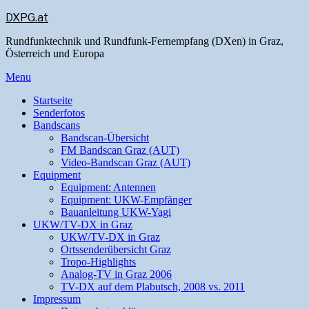
DXPG.at
Rundfunktechnik und Rundfunk-Fernempfang (DXen) in Graz,
Österreich und Europa
Menu
Startseite
Senderfotos
Bandscans
Bandscan-Übersicht
FM Bandscan Graz (AUT)
Video-Bandscan Graz (AUT)
Equipment
Equipment: Antennen
Equipment: UKW-Empfänger
Bauanleitung UKW-Yagi
UKW/TV-DX in Graz
UKW/TV-DX in Graz
Ortssenderübersicht Graz
Tropo-Highlights
Analog-TV in Graz 2006
TV-DX auf dem Plabutsch, 2008 vs. 2011
Impressum