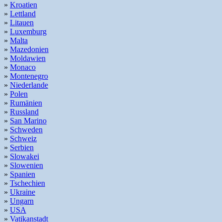
»
Kroatien
»
Lettland
»
Litauen
»
Luxemburg
»
Malta
»
Mazedonien
»
Moldawien
»
Monaco
»
Montenegro
»
Niederlande
»
Polen
»
Rumänien
»
Russland
»
San Marino
»
Schweden
»
Schweiz
»
Serbien
»
Slowakei
»
Slowenien
»
Spanien
»
Tschechien
»
Ukraine
»
Ungarn
»
USA
»
Vatikanstadt