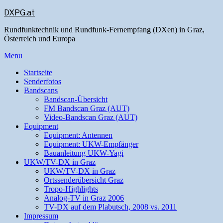
DXPG.at
Rundfunktechnik und Rundfunk-Fernempfang (DXen) in Graz,
Österreich und Europa
Menu
Startseite
Senderfotos
Bandscans
Bandscan-Übersicht
FM Bandscan Graz (AUT)
Video-Bandscan Graz (AUT)
Equipment
Equipment: Antennen
Equipment: UKW-Empfänger
Bauanleitung UKW-Yagi
UKW/TV-DX in Graz
UKW/TV-DX in Graz
Ortssenderübersicht Graz
Tropo-Highlights
Analog-TV in Graz 2006
TV-DX auf dem Plabutsch, 2008 vs. 2011
Impressum