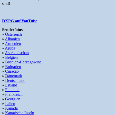
sind!
DXPG auf YouTube
Senderfotos
»
Österreich
»
Albanien
»
Armenien
»
Aruba
»
Aserbaidschan
»
Belgien
»
Bosnien-Herzegowina
»
Bulgarien
»
Curaçao
»
Dänemark
»
Deutschland
»
Estland
»
Finnland
»
Frankreich
»
Georgien
»
Italien
»
Kanada
»
Kanarische Inseln