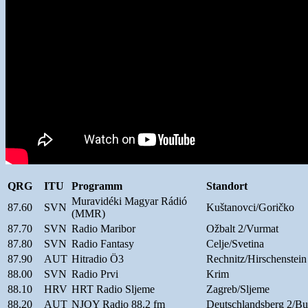
QRG
ITU
Programm
Standort
Muravidéki Magyar Rádió
87.60
SVN
Kuštanovci/Goričko
(MMR)
87.70
SVN
Radio Maribor
Ožbalt 2/Vurmat
87.80
SVN
Radio Fantasy
Celje/Svetina
87.90
AUT
Hitradio Ö3
Rechnitz/Hirschenstein
88.00
SVN
Radio Prvi
Krim
88.10
HRV
HRT Radio Sljeme
Zagreb/Sljeme
88.20
AUT
NJOY Radio 88.2 fm
Deutschlandsberg 2/Bu