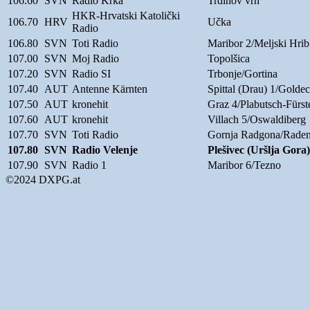
106.60
SVN
Radio Krka
Trdinov vrh
HKR-Hrvatski Katolički
106.70
HRV
Učka
Radio
106.80
SVN
Toti Radio
Maribor 2/Meljski Hrib
107.00
SVN
Moj Radio
Topolšica
107.20
SVN
Radio SI
Trbonje/Gortina
107.40
AUT
Antenne Kärnten
Spittal (Drau) 1/Golde
107.50
AUT
kronehit
Graz 4/Plabutsch-Fürst
107.60
AUT
kronehit
Villach 5/Oswaldiberg
107.70
SVN
Toti Radio
Gornja Radgona/Raden
107.80
SVN
Radio Velenje
Plešivec (Uršlja Gora)
107.90
SVN
Radio 1
Maribor 6/Tezno
©2024 DXPG.at