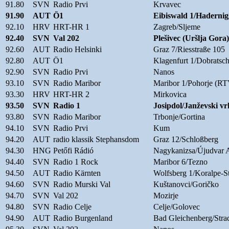
91.80
SVN
Radio Prvi
Krvavec
91.90
AUT
Ö1
Eibiswald 1/Hadernig
92.10
HRV
HRT-HR 1
Zagreb/Sljeme
92.40
SVN
Val 202
Plešivec (Uršlja Gora)
92.60
AUT
Radio Helsinki
Graz 7/Riesstraße 105
92.80
AUT
Ö1
Klagenfurt 1/Dobratsch
92.90
SVN
Radio Prvi
Nanos
93.10
SVN
Radio Maribor
Maribor 1/Pohorje (
93.30
HRV
HRT-HR 2
Mirkovica
93.50
SVN
Radio 1
Josipdol/Janževski vr
93.80
SVN
Radio Maribor
Trbonje/Gortina
94.10
SVN
Radio Prvi
Kum
94.20
AUT
radio klassik Stephansdom
Graz 12/Schloßberg
94.30
HNG
Petőfi Rádió
Nagykanizsa/Újudvar
94.40
SVN
Radio 1 Rock
Maribor 6/Tezno
94.50
AUT
Radio Kärnten
Wolfsberg 1/Koralpe-S
94.60
SVN
Radio Murski Val
Kuštanovci/Goričko
94.70
SVN
Val 202
Mozirje
94.80
SVN
Radio Celje
Celje/Golovec
94.90
AUT
Radio Burgenland
Bad Gleichenberg/Stra