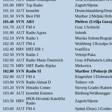
101.00
HRV
Top Radio
Zagreb/Sljeme
101.10
AUT
kronehit
Deutschlandsberg/Dem
101.30
SVN
Best FM
Maribor 2/Meljski Hrib
101.40
SVN
ARS
Plešivec (Uršlja Gora)
101.70
AUT
FM 4
Graz 1/Schöckl
101.90
AUT
Radio Agora
Soboth
102.10
SVN
Radio 1
Murska Sobota/Bogoji
102.30
AUT
FM 4
Wolfsberg 1/Koralpe-S
102.40
HRV
HRT-HR 1
Ivanščica
102.50
SVN
Radio 1
Velenje/Paka
102.60
AUT
Radio Maria Österreich
Graz 4/Plabutsch-Lüft
102.70
HRV
HRT Radio Rijeka
Mirkovica
102.80
SVN
Radio SI
Maribor 1/Pohorje 
102.90
AUT
FM 4
Klagenfurt 1/Dobratsch
103.00
SVN
Radio Aktual D
Trdinov vrh
103.20
SVN
Hitradio Center
Slovenj Gradec/Rahtel
103.40
AUT
kronehit Kärnten
Bleiburg/Weißenegger
HKR-Hrvatski Katolički
103.50
HRV
Zagreb/Sljeme
Radio
103.60
AUT
FM 4
Spittal (Drau) 1/Golde