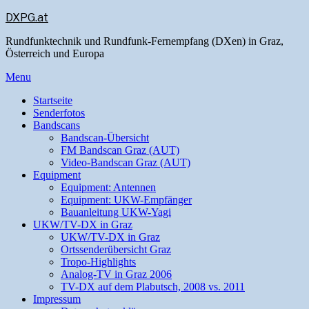
DXPG.at
Rundfunktechnik und Rundfunk-Fernempfang (DXen) in Graz,
Österreich und Europa
Menu
Startseite
Senderfotos
Bandscans
Bandscan-Übersicht
FM Bandscan Graz (AUT)
Video-Bandscan Graz (AUT)
Equipment
Equipment: Antennen
Equipment: UKW-Empfänger
Bauanleitung UKW-Yagi
UKW/TV-DX in Graz
UKW/TV-DX in Graz
Ortssenderübersicht Graz
Tropo-Highlights
Analog-TV in Graz 2006
TV-DX auf dem Plabutsch, 2008 vs. 2011
Impressum