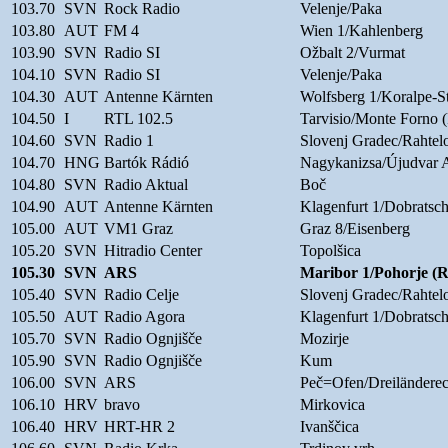
103.70
SVN
Rock Radio
Velenje/Paka
103.80
AUT
FM 4
Wien 1/Kahlenberg
103.90
SVN
Radio SI
Ožbalt 2/Vurmat
104.10
SVN
Radio SI
Velenje/Paka
104.30
AUT
Antenne Kärnten
Wolfsberg 1/Koralpe-S
104.50
I
RTL 102.5
Tarvisio/Monte Forno 
104.60
SVN
Radio 1
Slovenj Gradec/Rahtel
104.70
HNG
Bartók Rádió
Nagykanizsa/Újudvar
104.80
SVN
Radio Aktual
Boč
104.90
AUT
Antenne Kärnten
Klagenfurt 1/Dobratsch
105.00
AUT
VM1 Graz
Graz 8/Eisenberg
105.20
SVN
Hitradio Center
Topolšica
105.30
SVN
ARS
Maribor 1/Pohorje 
105.40
SVN
Radio Celje
Slovenj Gradec/Rahtel
105.50
AUT
Radio Agora
Klagenfurt 1/Dobratsch
105.70
SVN
Radio Ognjišče
Mozirje
105.90
SVN
Radio Ognjišče
Kum
106.00
SVN
ARS
Peč=Ofen/Dreiländere
106.10
HRV
bravo
Mirkovica
106.40
HRV
HRT-HR 2
Ivanščica