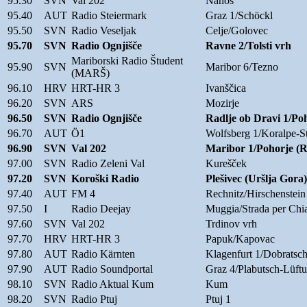
95.30
SVN
Val 202
Nanos
95.40
AUT
Radio Steiermark
Graz 1/Schöckl
95.50
SVN
Radio Veseljak
Celje/Golovec
95.70
SVN
Radio Ognjišče
Ravne 2/Tolsti vrh
Mariborski Radio Študent
95.90
SVN
Maribor 6/Tezno
(MARŠ)
96.10
HRV
HRT-HR 3
Ivanščica
96.20
SVN
ARS
Mozirje
96.50
SVN
Radio Ognjišče
Radlje ob Dravi 1/Po
96.70
AUT
Ö1
Wolfsberg 1/Koralpe-S
96.90
SVN
Val 202
Maribor 1/Pohorje 
97.00
SVN
Radio Zeleni Val
Kurešček
97.20
SVN
Koroški Radio
Plešivec (Uršlja Gora)
97.40
AUT
FM 4
Rechnitz/Hirschenstein
97.50
I
Radio Deejay
Muggia/Strada per Chi
97.60
SVN
Val 202
Trdinov vrh
97.70
HRV
HRT-HR 3
Papuk/Kapovac
97.80
AUT
Radio Kärnten
Klagenfurt 1/Dobratsch
97.90
AUT
Radio Soundportal
Graz 4/Plabutsch-Lüft
98.10
SVN
Radio Aktual Kum
Kum
98.20
SVN
Radio Ptuj
Ptuj 1