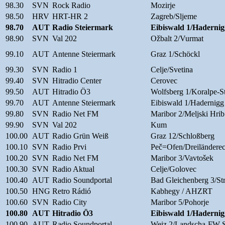
98.30
SVN
Rock Radio
Mozirje
98.50
HRV
HRT-HR 2
Zagreb/Sljeme
98.70
AUT
Radio Steiermark
Eibiswald 1/Hadernig
98.90
SVN
Val 202
Ožbalt 2/Vurmat
99.10
AUT
Antenne Steiermark
Graz 1/Schöckl
99.30
SVN
Radio 1
Celje/Svetina
99.40
SVN
Hitradio Center
Cerovec
99.50
AUT
Hitradio Ö3
Wolfsberg 1/Koralpe-S
99.70
AUT
Antenne Steiermark
Eibiswald 1/Hadernigg
99.80
SVN
Radio Net FM
Maribor 2/Meljski Hrib
99.90
SVN
Val 202
Kum
100.00
AUT
Radio Grün Weiß
Graz 12/Schloßberg
100.10
SVN
Radio Prvi
Peč=Ofen/Dreiländere
100.20
SVN
Radio Net FM
Maribor 3/Vavtošek
100.30
SVN
Radio Aktual
Celje/Golovec
100.40
AUT
Radio Soundportal
Bad Gleichenberg 3/St
100.50
HNG
Retro Rádió
Kabhegy / AHZRT
100.60
SVN
Radio City
Maribor 5/Pohorje
100.80
AUT
Hitradio Ö3
Eibiswald 1/Hadernig
100.90
AUT
Radio Soundportal
Weiz 2/Landscha-FW-S