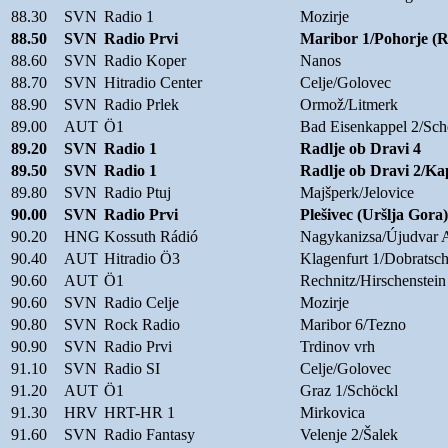
88.30
SVN
Radio 1
Mozirje
88.50
SVN
Radio Prvi
Maribor 1/Pohorje 
88.60
SVN
Radio Koper
Nanos
88.70
SVN
Hitradio Center
Celje/Golovec
88.90
SVN
Radio Prlek
Ormož/Litmerk
89.00
AUT
Ö1
Bad Eisenkappel 2/Sch
89.20
SVN
Radio 1
Radlje ob Dravi 4
89.50
SVN
Radio 1
Radlje ob Dravi 2/K
89.80
SVN
Radio Ptuj
Majšperk/Jelovice
90.00
SVN
Radio Prvi
Plešivec (Uršlja Gora)
90.20
HNG
Kossuth Rádió
Nagykanizsa/Újudvar
90.40
AUT
Hitradio Ö3
Klagenfurt 1/Dobratsch
90.60
AUT
Ö1
Rechnitz/Hirschenstein
90.60
SVN
Radio Celje
Mozirje
90.80
SVN
Rock Radio
Maribor 6/Tezno
90.90
SVN
Radio Prvi
Trdinov vrh
91.10
SVN
Radio SI
Celje/Golovec
91.20
AUT
Ö1
Graz 1/Schöckl
91.30
HRV
HRT-HR 1
Mirkovica
91.60
SVN
Radio Fantasy
Velenje 2/Šalek