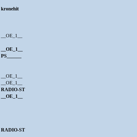
kronehit
__OE_1__
__OE_1__
PS______
__OE_1__
__OE_1__
RADIO-ST
__OE_1__
RADIO-ST