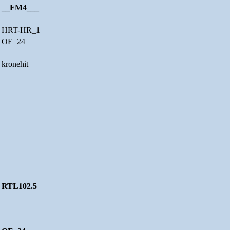
__FM4___
HRT-HR_1
OE_24___
kronehit
RTL102.5