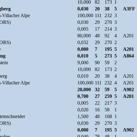
10,000
82
173
1
gberg
0,030
20
38
5
A3FF
-Villacher Alpe
100,000
111
232
3
(ORS)
0,030
29
270
3
0,005
17
214
3
80,000
48
92
4
A201
(ORS)
0,032
29
270
2
e
0,080
7
195
5
A201
ing
0,010
5
273
5
A864
tein
9,000
90
59
2
10,000
82
173
2
berg
0,010
20
38
4
A201
-Villacher Alpe
100,000
111
232
4
A201
20,000
32
59
5
A902
0,700
27
259
5
A201
0,005
22
217
3
0,020
16
58
1
teinschneider
1,500
48
168
1
(ORS)
0,030
29
270
3
e
0,080
7
195
5
A902
ealpe
0,040
78
48
1