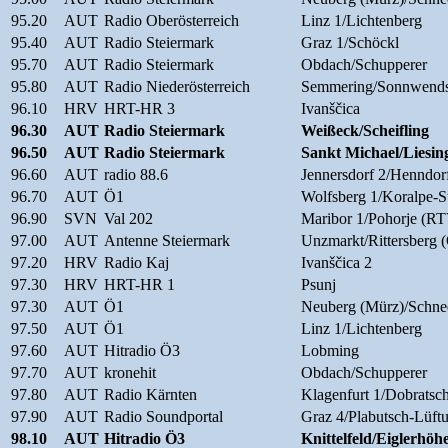
95.20
AUT
Radio Oberösterreich
Linz 1/Lichtenberg
95.40
AUT
Radio Steiermark
Graz 1/Schöckl
95.70
AUT
Radio Steiermark
Obdach/Schupperer
95.80
AUT
Radio Niederösterreich
Semmering/Sonnwends
96.10
HRV
HRT-HR 3
Ivanščica
96.30
AUT
Radio Steiermark
Weißeck/Scheifling
96.50
AUT
Radio Steiermark
Sankt Michael/Liesin
96.60
AUT
radio 88.6
Jennersdorf 2/Hennd
96.70
AUT
Ö1
Wolfsberg 1/Koralpe-S
96.90
SVN
Val 202
Maribor 1/Pohorje (
97.00
AUT
Antenne Steiermark
Unzmarkt/Rittersberg 
97.20
HRV
Radio Kaj
Ivanščica 2
97.30
HRV
HRT-HR 1
Psunj
97.30
AUT
Ö1
Neuberg (Mürz)/Schne
97.50
AUT
Ö1
Linz 1/Lichtenberg
97.60
AUT
Hitradio Ö3
Lobming
97.70
AUT
kronehit
Obdach/Schupperer
97.80
AUT
Radio Kärnten
Klagenfurt 1/Dobratsch
97.90
AUT
Radio Soundportal
Graz 4/Plabutsch-Lüft
98.10
AUT
Hitradio Ö3
Knittelfeld/Eiglerhöh