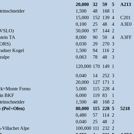
20,000
32
59
5
A213
teinschneider
1,500
48
168
1
15,000
152
139
4
C201
0,100
25
48
4
A3E0
RTVSLO)
50,000
97
144
2
tein TA
8,000
90
59
4
A3FF
(ORS)
0,030
29
270
3
radner Kogel
1,500
94
116
2
ealpe
0,063
78
48
3
120,000
170
149
1
0,040
14
252
3
20,000
127
171
1
ck=Monte Forno
5,000
115
228
4
ein BKF
6,000
119
83
1
teinschneider
1,500
48
168
2
o (Peč=Ofen)
80,000
115
228
5
5218
0,480
57
114
2
0,040
25
48
2
-Villacher Alpe
100,000
111
232
2