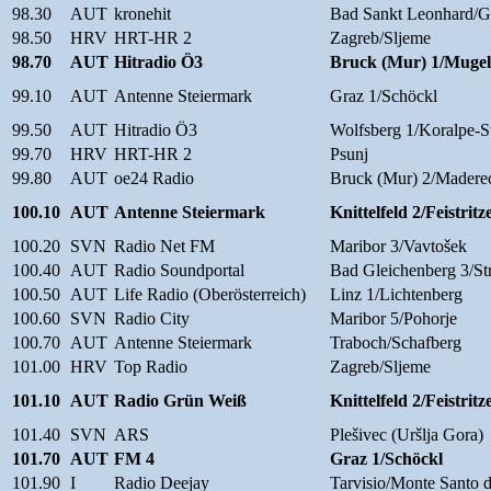
98.30
AUT
kronehit
Bad Sankt Leonhard/Gö
98.50
HRV
HRT-HR 2
Zagreb/Sljeme
98.70
AUT
Hitradio Ö3
Bruck (Mur) 1/Mugel
99.10
AUT
Antenne Steiermark
Graz 1/Schöckl
99.50
AUT
Hitradio Ö3
Wolfsberg 1/Koralpe-S
99.70
HRV
HRT-HR 2
Psunj
99.80
AUT
oe24 Radio
Bruck (Mur) 2/Madere
100.10
AUT
Antenne Steiermark
Knittelfeld 2/Feistrit
100.20
SVN
Radio Net FM
Maribor 3/Vavtošek
100.40
AUT
Radio Soundportal
Bad Gleichenberg 3/St
100.50
AUT
Life Radio (Oberösterreich)
Linz 1/Lichtenberg
100.60
SVN
Radio City
Maribor 5/Pohorje
100.70
AUT
Antenne Steiermark
Traboch/Schafberg
101.00
HRV
Top Radio
Zagreb/Sljeme
101.10
AUT
Radio Grün Weiß
Knittelfeld 2/Feistrit
101.40
SVN
ARS
Plešivec (Uršlja Gora)
101.70
AUT
FM 4
Graz 1/Schöckl
101.90
I
Radio Deejay
Tarvisio/Monte Santo d