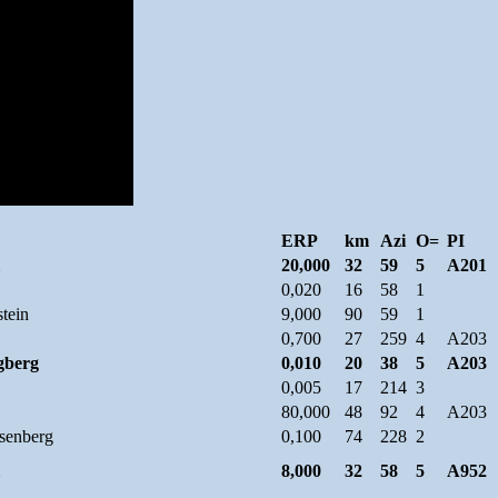
ERP
km
Azi
O=
PI
20,000
32
59
5
A201
0,020
16
58
1
tein
9,000
90
59
1
0,700
27
259
4
A203
gberg
0,010
20
38
5
A203
0,005
17
214
3
80,000
48
92
4
A203
senberg
0,100
74
228
2
8,000
32
58
5
A952