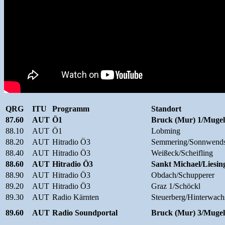
QRG
ITU
Programm
Standort
87.60
AUT
Ö1
Bruck (Mur) 1/Mugel
88.10
AUT
Ö1
Lobming
88.20
AUT
Hitradio Ö3
Semmering/Sonnwends
88.40
AUT
Hitradio Ö3
Weißeck/Scheifling
88.60
AUT
Hitradio Ö3
Sankt Michael/Liesin
88.90
AUT
Hitradio Ö3
Obdach/Schupperer
89.20
AUT
Hitradio Ö3
Graz 1/Schöckl
89.30
AUT
Radio Kärnten
Steuerberg/Hinterwach
89.60
AUT
Radio Soundportal
Bruck (Mur) 3/Mugel