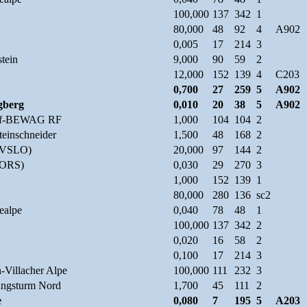
100,000
137
342
1
80,000
48
92
4
A902
0,005
17
214
3
tein
9,000
90
59
2
12,000
152
139
4
C203
0,700
27
259
5
A902
gberg
0,010
20
38
5
A902
orf-BEWAG RF
1,000
104
104
2
teinschneider
1,500
48
168
2
RTVSLO)
20,000
97
144
2
(ORS)
0,030
29
270
3
1,000
152
139
1
80,000
280
136
sc2
ealpe
0,040
78
48
1
100,000
137
342
2
0,020
16
58
2
0,100
17
214
3
-Villacher Alpe
100,000
111
232
3
ungsturm Nord
1,700
45
111
2
e
0,080
7
195
5
A203