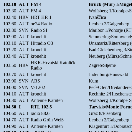
102.10
AUT
FM 4
Bruck (Mur) 1/Mugel
102.30
AUT
FM 4
Wolfsberg 1/Koralpe-S
102.40
HRV
HRT-HR 1
Ivanščica
102.60
AUT
oe24 Radio
Leoben 2/Galgenberg
102.80
SVN
Radio SI
Maribor 1/Pohorje (
102.90
AUT
kronehit
Semmering/Sonnwends
103.10
AUT
Hitradio Ö3
Unzmarkt/Rittersberg 
103.20
AUT
kronehit
Bad Gleichenberg 3/St
103.40
AUT
kronehit
Neuberg (Mürz)/Schne
HKR-Hrvatski Katolički
103.50
HRV
Zagreb/Sljeme
Radio
103.70
AUT
kronehit
Judenburg/Hauswald
103.90
SVN
ARS
Kum
104.00
SVN
Val 202
Peč=Ofen/Dreiländere
104.10
AUT
kronehit
Rechnitz 2/Hirschenst
104.30
AUT
Antenne Kärnten
Wolfsberg 1/Koralpe-S
104.50
I
RTL 102.5
Tarvisio/Monte Forn
104.60
AUT
radio 88.6
Graz 8/Eisenberg
104.70
AUT
Radio Grün Weiß
Leoben 2/Galgenberg
104.90
AUT
Antenne Kärnten
Klagenfurt 1/Dobratsch