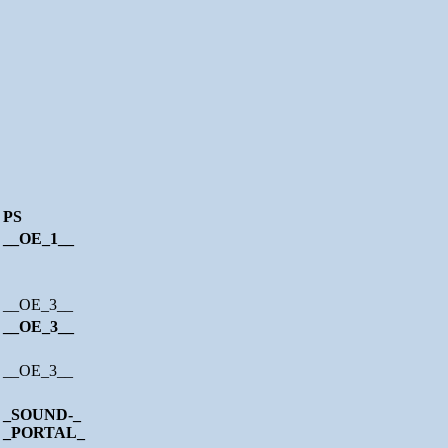
PS
__OE_1__
__OE_3__
__OE_3__
__OE_3__
_SOUND-_
_PORTAL_