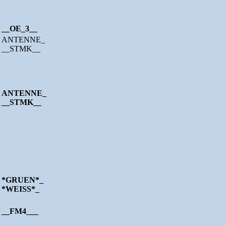
__OE_3__
ANTENNE_
__STMK__
ANTENNE_
__STMK__
*GRUEN*_
*WEISS*_
__FM4___