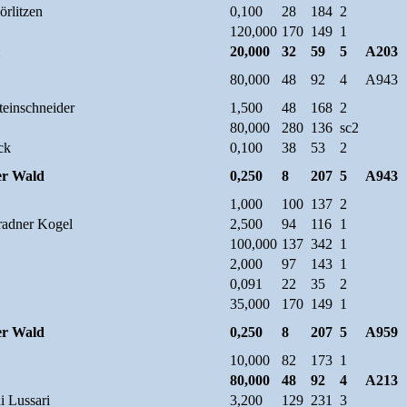
rlitzen
0,100
28
184
2
120,000
170
149
1
20,000
32
59
5
A203
80,000
48
92
4
A943
teinschneider
1,500
48
168
2
80,000
280
136
sc2
ck
0,100
38
53
2
zer Wald
0,250
8
207
5
A943
1,000
100
137
2
radner Kogel
2,500
94
116
1
100,000
137
342
1
2,000
97
143
1
0,091
22
35
2
35,000
170
149
1
zer Wald
0,250
8
207
5
A959
10,000
82
173
1
80,000
48
92
4
A213
i Lussari
3,200
129
231
3