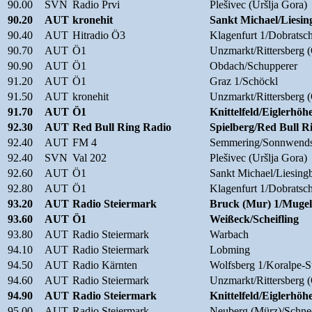
90.00
SVN
Radio Prvi
Plešivec (Uršlja Gora)
90.20
AUT
kronehit
Sankt Michael/Liesin
90.40
AUT
Hitradio Ö3
Klagenfurt 1/Dobratsch
90.70
AUT
Ö1
Unzmarkt/Rittersberg 
90.90
AUT
Ö1
Obdach/Schupperer
91.20
AUT
Ö1
Graz 1/Schöckl
91.50
AUT
kronehit
Unzmarkt/Rittersberg 
91.70
AUT
Ö1
Knittelfeld/Eiglerhöh
92.30
AUT
Red Bull Ring Radio
Spielberg/Red Bull R
92.40
AUT
FM 4
Semmering/Sonnwends
92.40
SVN
Val 202
Plešivec (Uršlja Gora)
92.60
AUT
Ö1
Sankt Michael/Liesing
92.80
AUT
Ö1
Klagenfurt 1/Dobratsch
93.20
AUT
Radio Steiermark
Bruck (Mur) 1/Mugel
93.60
AUT
Ö1
Weißeck/Scheifling
93.80
AUT
Radio Steiermark
Warbach
94.10
AUT
Radio Steiermark
Lobming
94.50
AUT
Radio Kärnten
Wolfsberg 1/Koralpe-S
94.60
AUT
Radio Steiermark
Unzmarkt/Rittersberg 
94.90
AUT
Radio Steiermark
Knittelfeld/Eiglerhöh
95.00
AUT
Radio Steiermark
Neuberg (Mürz)/Schne