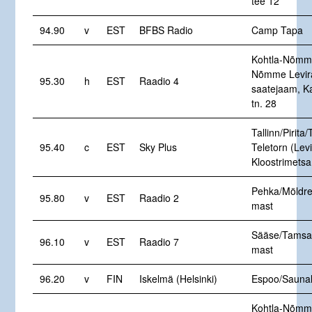
tee 12
94.90
v
EST
BFBS Radio
Camp Tapa
Kohtla-Nõmme
Nõmme Levir
95.30
h
EST
Raadio 4
saatejaam, K
tn. 28
Tallinn/Pirita/
95.40
c
EST
Sky Plus
Teletorn (Levi
Kloostrimetsa
Pehka/Möldre
95.80
v
EST
Raadio 2
mast
Sääse/Tamsal
96.10
v
EST
Raadio 7
mast
96.20
v
FIN
Iskelmä (Helsinki)
Espoo/Saunal
Kohtla-Nõmme