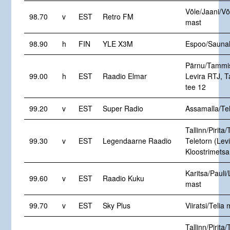
Võle/Jaani/Võ
98.70
v
EST
Retro FM
mast
98.90
h
FIN
YLE X3M
Espoo/Saunal
Pärnu/Tammi
99.00
h
EST
Raadio Elmar
Levira RTJ, 
tee 12
99.20
v
EST
Super Radio
Assamalla/Te
Tallinn/Pirita/
99.30
v
EST
Legendaarne Raadio
Teletorn (Levi
Kloostrimetsa
Karitsa/Pauli/
99.60
v
EST
Raadio Kuku
mast
99.70
v
EST
Sky Plus
Viiratsi/Telia
Tallinn/Pirita/