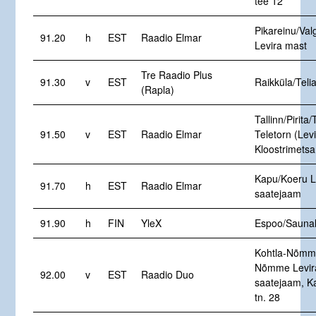
tee 12
Pikareinu/Val
91.20
h
EST
Raadio Elmar
Levira mast
Tre Raadio Plus
91.30
v
EST
Raikküla/Teli
(Rapla)
Tallinn/Pirita/
91.50
v
EST
Raadio Elmar
Teletorn (Levi
Kloostrimetsa
Kapu/Koeru L
91.70
h
EST
Raadio Elmar
saatejaam
91.90
h
FIN
YleX
Espoo/Saunal
Kohtla-Nõmme
Nõmme Levir
92.00
v
EST
Raadio Duo
saatejaam, K
tn. 28