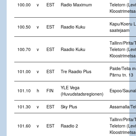
100.00
v
EST
Radio Maximum
Teletorn (Levi
Kloostrimetsa
Kapu/Koeru L
100.50
v
EST
Raadio Kuku
saatejaam
Tallinn/Pirita/
100.70
v
EST
Raadio Kuku
Teletorn (Levi
Kloostrimetsa
Paide/Telia m
101.00
v
EST
Tre Raadio Plus
Pärnu tn. 13
YLE Vega
101.10
h
FIN
Espoo/Saunal
(Huvudstadsregionen)
101.30
v
EST
Sky Plus
Assamalla/Te
Tallinn/Pirita/
101.60
v
EST
Raadio 2
Teletorn (Levi
Kloostrimetsa