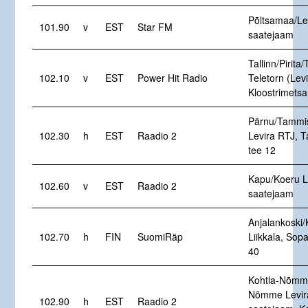
Põltsamaa/Le
101.90
v
EST
Star FM
saatejaam
Tallinn/Pirita/
102.10
v
EST
Power Hit Radio
Teletorn (Levi
Kloostrimetsa
Pärnu/Tammi
102.30
h
EST
Raadio 2
Levira RTJ, 
tee 12
Kapu/Koeru L
102.60
v
EST
Raadio 2
saatejaam
Anjalankoski/
102.70
h
FIN
SuomiRäp
Liikkala, Sop
40
Kohtla-Nõmme
Nõmme Levir
102.90
h
EST
Raadio 2