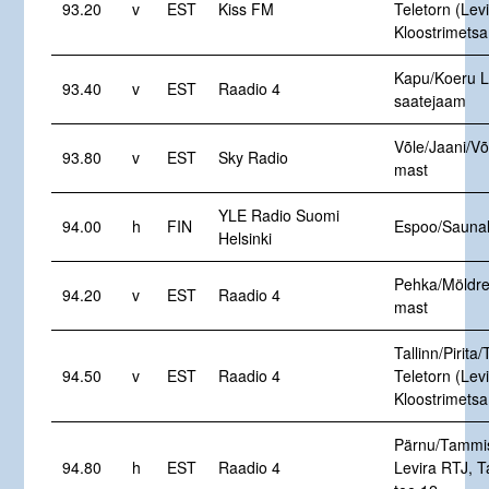
93.20
v
EST
Kiss FM
Teletorn (Levi
Kloostrimetsa
Kapu/Koeru L
93.40
v
EST
Raadio 4
saatejaam
Võle/Jaani/Võ
93.80
v
EST
Sky Radio
mast
YLE Radio Suomi
94.00
h
FIN
Espoo/Saunal
Helsinki
Pehka/Möldre
94.20
v
EST
Raadio 4
mast
Tallinn/Pirita/
94.50
v
EST
Raadio 4
Teletorn (Levi
Kloostrimetsa
Pärnu/Tammi
94.80
h
EST
Raadio 4
Levira RTJ, 