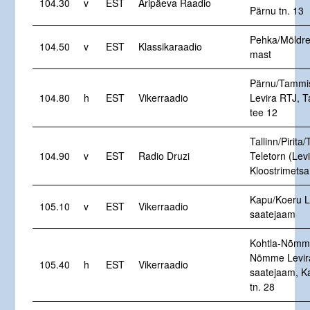
104.30
v
EST
Äripäeva Raadio
Pärnu tn. 13
Pehka/Möldre
104.50
v
EST
Klassikaraadio
mast
Pärnu/Tammi
104.80
h
EST
Vikerraadio
Levira RTJ, 
tee 12
Tallinn/Pirita/
104.90
v
EST
Radio Druzi
Teletorn (Levi
Kloostrimetsa
Kapu/Koeru L
105.10
v
EST
Vikerraadio
saatejaam
Kohtla-Nõmme
Nõmme Levir
105.40
h
EST
Vikerraadio
saatejaam, K
tn. 28