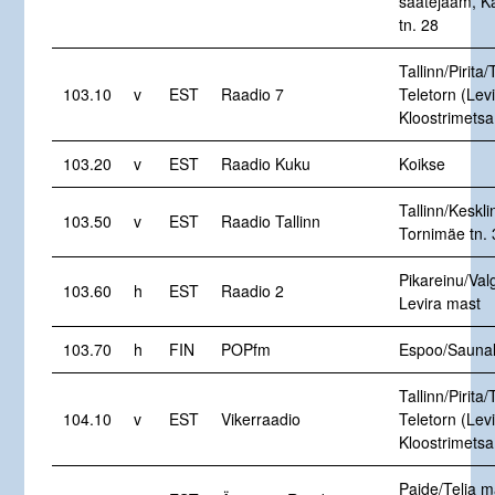
saatejaam, K
tn. 28
Tallinn/Pirita/
103.10
v
EST
Raadio 7
Teletorn (Levi
Kloostrimetsa
103.20
v
EST
Raadio Kuku
Koikse
Tallinn/Keskl
103.50
v
EST
Raadio Tallinn
Tornimäe tn. 
Pikareinu/Val
103.60
h
EST
Raadio 2
Levira mast
103.70
h
FIN
POPfm
Espoo/Saunal
Tallinn/Pirita/
104.10
v
EST
Vikerraadio
Teletorn (Levi
Kloostrimetsa
Paide/Telia m