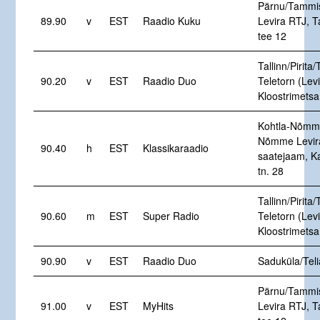
Pärnu/Tammi
89.90
v
EST
Raadio Kuku
Levira RTJ, 
tee 12
Tallinn/Pirita/
90.20
v
EST
Raadio Duo
Teletorn (Levi
Kloostrimetsa
Kohtla-Nõmme
Nõmme Levir
90.40
h
EST
Klassikaraadio
saatejaam, K
tn. 28
Tallinn/Pirita/
90.60
m
EST
Super Radio
Teletorn (Levi
Kloostrimetsa
90.90
v
EST
Raadio Duo
Saduküla/Tel
Pärnu/Tammi
91.00
v
EST
MyHits
Levira RTJ, 