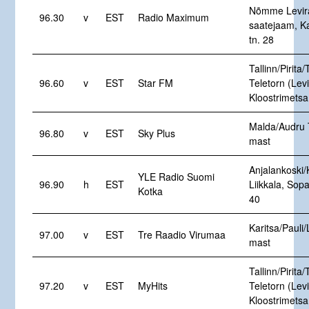
Nõmme Levir
96.30
v
EST
Radio Maximum
saatejaam, K
tn. 28
Tallinn/Pirita/
96.60
v
EST
Star FM
Teletorn (Levi
Kloostrimetsa
Malda/Audru 
96.80
v
EST
Sky Plus
mast
Anjalankoski/
YLE Radio Suomi
96.90
h
EST
Liikkala, Sop
Kotka
40
Karitsa/Pauli/
97.00
v
EST
Tre Raadio Virumaa
mast
Tallinn/Pirita/
97.20
v
EST
MyHits
Teletorn (Levi
Kloostrimetsa