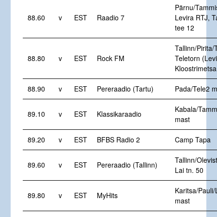
Pärnu/Tammi
88.60
v
EST
Raadio 7
Levira RTJ, 
tee 12
Tallinn/Pirita/
88.80
v
EST
Rock FM
Teletorn (Levi
Kloostrimetsa
88.90
v
EST
Pereraadio (Tartu)
Pada/Tele2 m
Kabala/Tamm
89.10
v
EST
Klassikaraadio
mast
89.20
v
EST
BFBS Radio 2
Camp Tapa
Tallinn/Olevist
89.60
v
EST
Pereraadio (Tallinn)
Lai tn. 50
Karitsa/Pauli/
89.80
v
EST
MyHits
mast