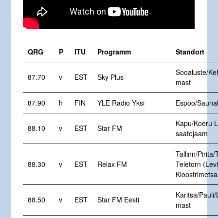
QRG
P
ITU
Programm
Standort
Sooaluste/Keh
87.70
v
EST
Sky Plus
mast
87.90
h
FIN
YLE Radio Yksi
Espoo/Saunal
Kapu/Koeru L
88.10
v
EST
Star FM
saatejaam
Tallinn/Pirita/
88.30
v
EST
Relax FM
Teletorn (Levi
Kloostrimetsa
Karitsa/Pauli/
88.50
v
EST
Star FM Eesti
mast