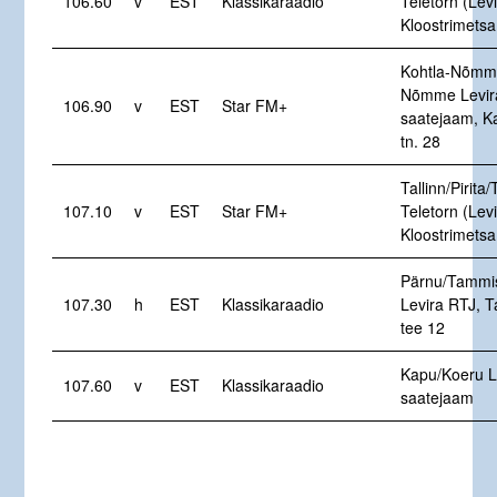
106.60
v
EST
Klassikaraadio
Teletorn (Levi
Kloostrimetsa
Kohtla-Nõmme
Nõmme Levir
106.90
v
EST
Star FM+
saatejaam, K
tn. 28
Tallinn/Pirita/
107.10
v
EST
Star FM+
Teletorn (Levi
Kloostrimetsa
Pärnu/Tammi
107.30
h
EST
Klassikaraadio
Levira RTJ, 
tee 12
Kapu/Koeru L
107.60
v
EST
Klassikaraadio
saatejaam