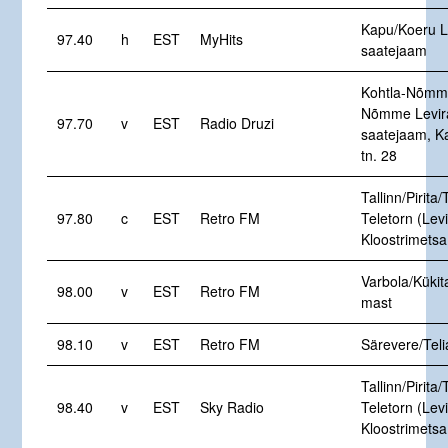
Kapu/Koeru L
97.40
h
EST
MyHits
saatejaam
Kohtla-Nõmme
Nõmme Levir
97.70
v
EST
Radio Druzi
saatejaam, K
tn. 28
Tallinn/Pirita/
97.80
c
EST
Retro FM
Teletorn (Levi
Kloostrimetsa
Varbola/Kükit
98.00
v
EST
Retro FM
mast
98.10
v
EST
Retro FM
Särevere/Tel
Tallinn/Pirita/
98.40
v
EST
Sky Radio
Teletorn (Levi
Kloostrimetsa