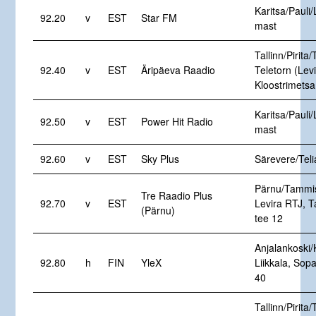
Karitsa/Pauli/
92.20
v
EST
Star FM
mast
Tallinn/Pirita/
92.40
v
EST
Äripäeva Raadio
Teletorn (Levi
Kloostrimetsa
Karitsa/Pauli/
92.50
v
EST
Power Hit Radio
mast
92.60
v
EST
Sky Plus
Särevere/Tel
Pärnu/Tammi
Tre Raadio Plus
92.70
v
EST
Levira RTJ, 
(Pärnu)
tee 12
Anjalankoski/
92.80
h
FIN
YleX
Liikkala, Sop
40
Tallinn/Pirita/