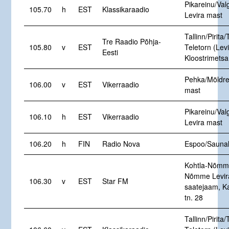
Pikareinu/Val
105.70
h
EST
Klassikaraadio
Levira mast
Tallinn/Pirita/
Tre Raadio Põhja-
105.80
v
EST
Teletorn (Levi
Eesti
Kloostrimetsa
Pehka/Möldre
106.00
v
EST
Vikerraadio
mast
Pikareinu/Val
106.10
h
EST
Vikerraadio
Levira mast
106.20
h
FIN
Radio Nova
Espoo/Saunal
Kohtla-Nõmme
Nõmme Levir
106.30
v
EST
Star FM
saatejaam, K
tn. 28
Tallinn/Pirita/